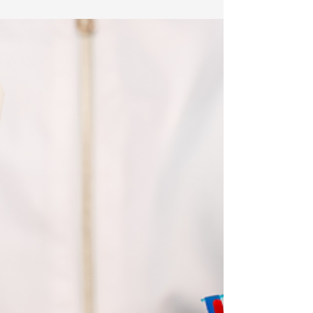
Moyens Naturels
Accompagner le cancer par des
moyens naturels en complément des
traitements médicaux aura de
nombreux avantages. Découvrez-les ici.