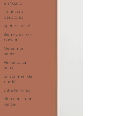
en Naturo
Troubles &
désordres
Sport et santé
Bien vivre mon
cancer
Gérer mon
stress
Alimentation
santé
Un sommeil de
qualité
Entre femmes
Bien dans mon
ventre