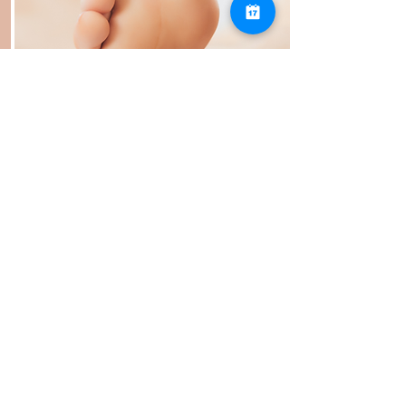
2
Le soin
C'est le moment de détente de la
séance !
En fonctions de vos troubles et de nos
échanges de début de séance, je serai
amenée à vous proposer un soin en
réflexologie plantaire, un drainage
lymphatique manuel ou bien encore un