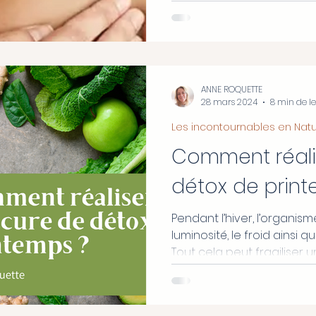
ANNE ROQUETTE
28 mars 2024
8 min de l
Les incontournables en Nat
Comment réali
détox de prin
Pendant l’hiver, l’organis
luminosité, le froid ainsi q
Tout cela peut fragiliser 