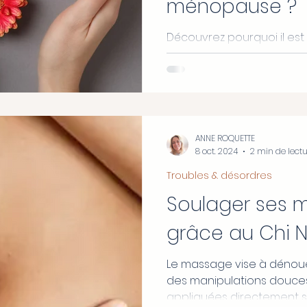
ménopause ?
Découvrez pourquoi il es
alimentation et son hygiè
ménopause.
ANNE ROQUETTE
8 oct. 2024
2 min de lect
Troubles & désordres
Soulager ses 
grâce au Chi N
Le massage vise à dénoue
des manipulations douces
appliquées directement su