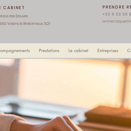
PRENDRE 
E CABINET
+33 6 03 56 
 place des Douves
anneroquett
960 Voisins le Bretonneux, SQY
compagnements
Prestations
Le cabinet
Entreprises
C