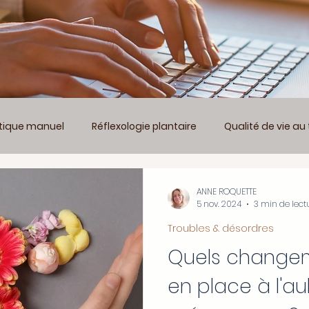
tique manuel
Réflexologie plantaire
Qualité de vie au 
Troubles & désordres
Sport et santé
Bien vivre m
ANNE ROQUETTE
5 nov. 2024
3 min de lect
Troubles & désordres
tion santé
Un sommeil de qualité
Entre femmes
Quels change
en place à l'