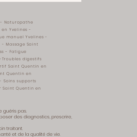
 - Naturopathe
 en Yvelines -
ue manuel Yvelines -
x - Massage Saint
ss - Fatigue
-Troubles digestifs
rtif Saint Quentin en
int Quentin en
 - Soins supports
 Saint Quentin en
 guéris pas.
poser des diagnostics, prescrire,
 traitant.
té et de la qualité de vie.