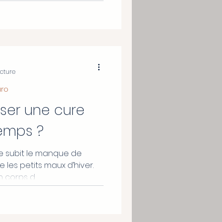
ecture
uro
ser une cure
temps ?
me subit le manque de
ue les petits maux d’hiver.
un corps d