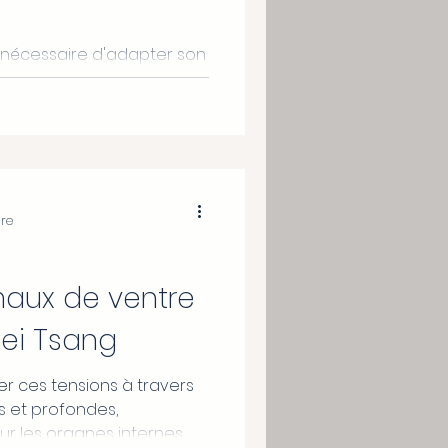
t nécessaire d'adapter son
ne de vie à l'aube de la
ure
maux de ventre
ei Tsang
r ces tensions à travers
 et profondes,
r les organes internes.