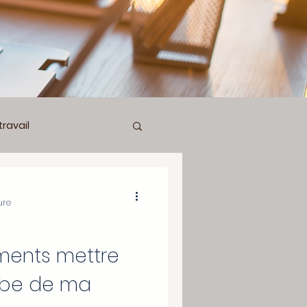
travail
on cancer
ure
Bien dans mon ventre
ments mettre
aube de ma