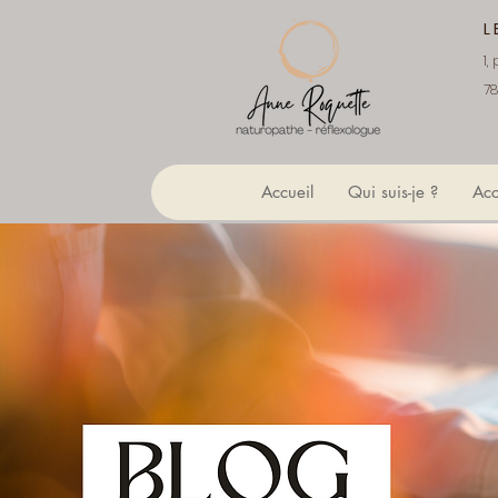
L
1,
78
Accueil
Qui suis-je ?
Ac