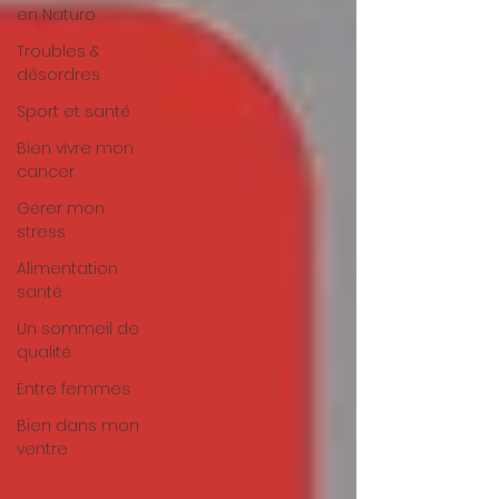
en Naturo
Troubles &
désordres
Sport et santé
Bien vivre mon
cancer
Gérer mon
stress
Alimentation
santé
Un sommeil de
qualité
Entre femmes
Bien dans mon
ventre