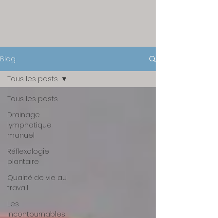
Blog
Tous les posts
Tous les posts
Drainage
lymphatique
manuel
Réflexologie
plantaire
Qualité de vie au
travail
Les
incontournables