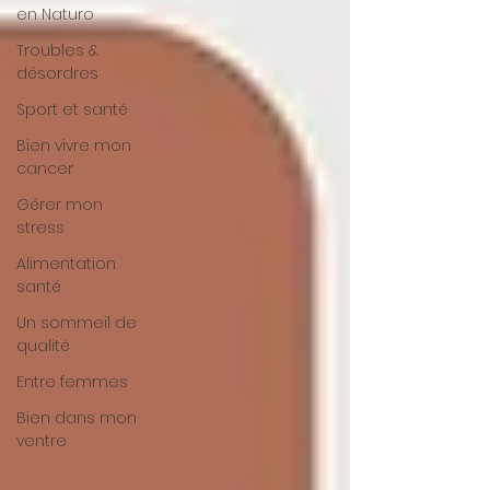
en Naturo
Troubles &
désordres
Sport et santé
Bien vivre mon
cancer
Gérer mon
stress
Alimentation
santé
Un sommeil de
qualité
Entre femmes
Bien dans mon
ventre