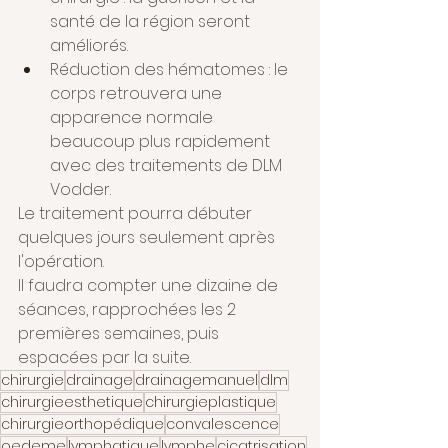
santé de la région seront 
améliorés.
Réduction des hématomes : le 
corps retrouvera une 
apparence normale 
beaucoup plus rapidement 
avec des traitements de DLM 
Vodder.
Le traitement pourra débuter 
quelques jours seulement après 
l'opération.
Il faudra compter une dizaine de 
séances, rapprochées les 2 
premières semaines, puis 
espacées par la suite.
chirurgie
drainage
drainagemanuel
dlm
chirurgieesthetique
chirurgieplastique
chirurgieorthopédique
convalescence
oedeme
lymphatique
lymphe
cicatrisation