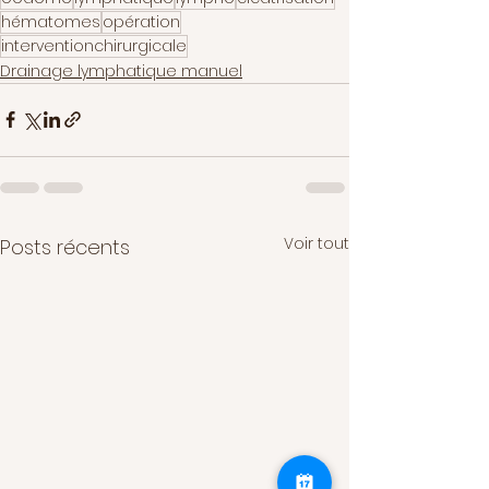
hématomes
opération
interventionchirurgicale
Drainage lymphatique manuel
Voir tout
Posts récents