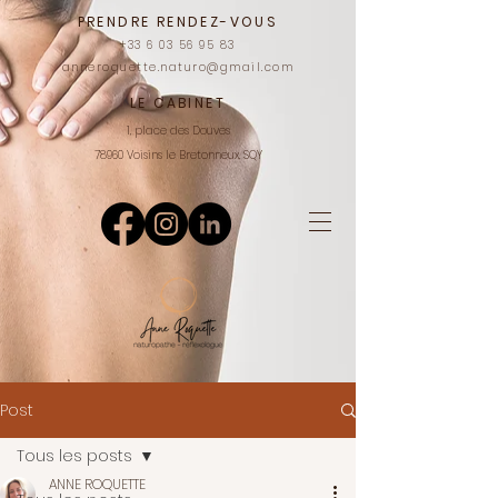
PRENDRE RENDEZ-VOUS
+33 6 03 56 95 83
anneroquette.naturo@gmail.com
LE CABINET
1, place des Douves
78960 Voisins le Bretonneux, SQY
Post
Tous les posts
ANNE ROQUETTE