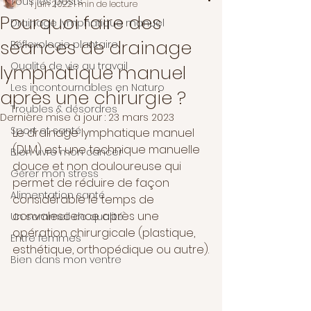
Tous les posts
1 juin 2022
1 min de lecture
Pourquoi faire des
Drainage lymphatique manuel
séances de drainage
Réflexologie plantaire
Qualité de vie au travail
lymphatique manuel
Les incontournables en Naturo
après une chirurgie ?
Troubles & désordres
Dernière mise à jour :
23 mars 2023
Sport et santé
Le drainage lymphatique manuel 
(DLM) est une technique manuelle 
Bien vivre mon cancer
douce et non douloureuse qui 
Gérer mon stress
permet de réduire de façon 
Alimentation santé
considérable le temps de 
convalescence après une 
Un sommeil de qualité
opération chirurgicale (plastique, 
Entre femmes
esthétique, orthopédique ou autre).
Bien dans mon ventre